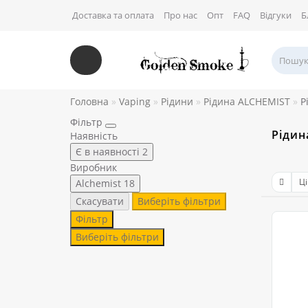
Доставка та оплата
Про нас
Опт
FAQ
Відгуки
Б
Головна
Vaping
Рідини
Рідина ALCHEMIST
Р
Фільтр
Рідин
Наявність
Є в наявності
2
Виробник
Alchemist
18
Скасувати
Виберіть фільтри
Фільтр
Виберіть фільтри