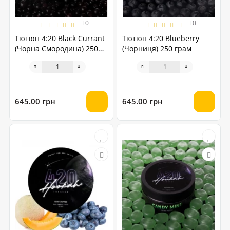
0
0
Тютюн 4:20 Black Currant
Тютюн 4:20 Blueberry
(Чорна Смородина) 250
(Чорниця) 250 грам
грам
645.00 грн
645.00 грн