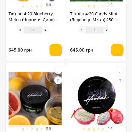
0
0
Тютюн 4:20 Blueberry
Тютюн 4:20 Candy Mint
Melon (Чорниця Диня)
(Леденець М'ята) 250
250 грам
грам
645.00 грн
645.00 грн
0
0