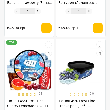
Banana strawberry (Банан
Berry zen (Лемонграс
Полуниця) 250 грам
Чорниця Малина) 250
грам
645.00 грн
645.00 грн
TOP
1
0
Тютюн 4:20 Frost Line
Тютюн 4:20 Frost Line
Cherry Lemonade (Вишня
Freeze pop (Орбіт