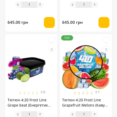
Лимонад) 250 грам
Чорниця Жуйка) 250 грам
645.00 грн
645.00 грн
TOP
0
1
Тютюн 4:20 Frost Line
Тютюн 4:20 Frost Line
Grape beat (Енергетик
Grapefruit Melons (Кавун
Виноград Лайм) 250 грам
Грейпфрут Диня) 250
грам