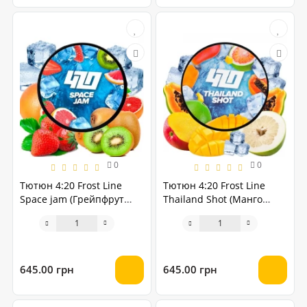
0
0
Тютюн 4:20 Frost Line
Тютюн 4:20 Frost Line
Space jam (Грейпфрут
Thailand Shot (Манго
Полуниця Ківі Лід) 250
Папайя Помело) 250 грам
грам
645.00 грн
645.00 грн