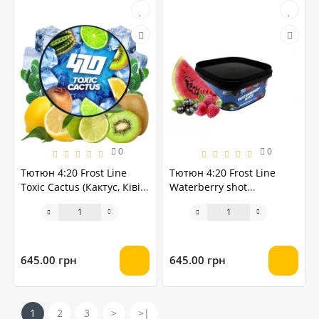
0
0
Тютюн 4:20 Frost Line
Тютюн 4:20 Frost Line
Toxic Cactus (Кактус, Ківі,
Waterberry shot
Лайм, Лід, Лимон) 250
(Смородина Малина
грам
Кавун) 250 грам
645.00 грн
645.00 грн
1
2
3
>
>|