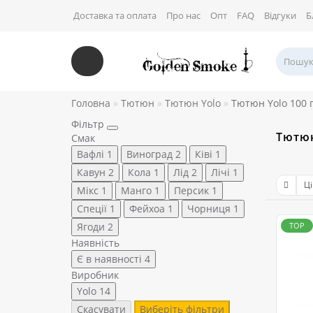
Доставка та оплата
Про нас
Опт
FAQ
Відгуки
Б
Головна
Тютюн
Тютюн Yolo
Тютюн Yolo 100 
Фільтр
Тютюн
Смак
Вафлі
1
Виноград
2
Ківі
1
Кавун
2
Кола
1
Лід
2
Лічі
1
Мікс
1
Манго
1
Персик
1
Спеції
1
Фейхоа
1
Чорниця
1
Ягоди
2
TOP
Наявність
Є в наявності
4
Виробник
Yolo
14
Скасувати
Виберіть фільтри