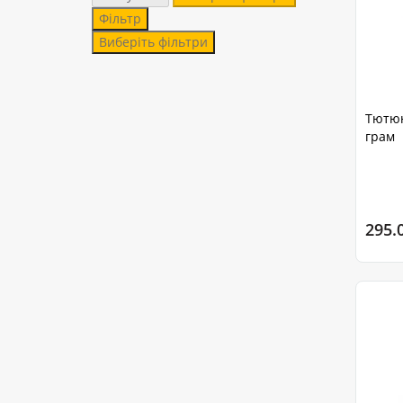
Фільтр
Виберіть фільтри
Тютюн
грам
295.