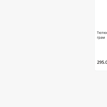
Тютюн 
грам
295.