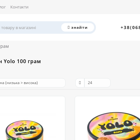
лог
Контакти
+38(06
знайти
грам
 Yolo 100 грам