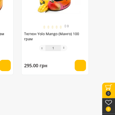
0
рам
Тютюн Yolo Mango (Манго) 100
грам
295.00 грн
0
0