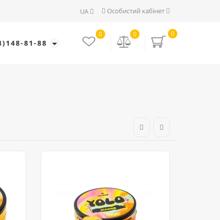
Особистий кабінет
UA
0
0
0
8)148-81-88