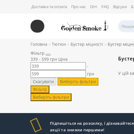
Доставка та оплата
Про нас
Опт
FAQ
Відгуки
Б
Головна
Тютюн
Бустер міцності
Бустер міцно
Фільтр
Бусте
339
-
599
грн
Ціна
-
У цій к
грн
Скасувати
Виберіть фільтри
Фільтр
Виберіть фільтри
Підпишіться на розсилку, і дізнавайтеся
акції та знижки першими!