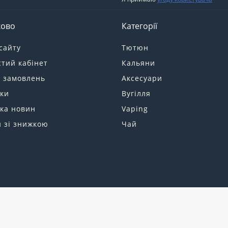
ково
Категорії
сайту
Тютюн
тий кабінет
Кальяни
я замовлень
Аксесуари
ки
Вугілля
ка новин
Vaping
 зі знижкою
Чай