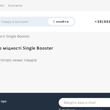
лог
Контакти
+38(06
знайти
сті Single Booster
р міцності Single Booster
атегорії немає товарів
 про
Я приймаю
угоду користувача