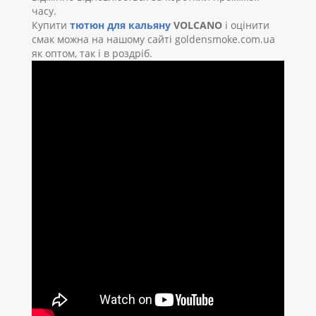
часу.
Купити
тютюн для кальяну
VOLCANO
і оцінити
смак можна на нашому сайті goldensmoke.com.ua
як оптом, так і в роздріб.