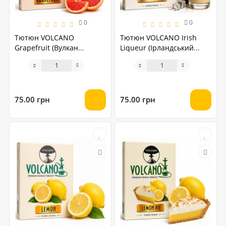
0
0
Тютюн VOLCANO
Тютюн VOLCANO Irish
Grapefruit (Вулкан
Liqueur (Ірландський
Грейпфрут) 50 грам
лікер) 50 грам
75.00 грн
75.00 грн