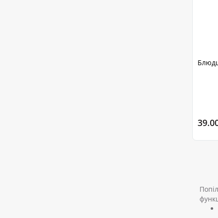
Блюдц
39.0
Попіл
функц