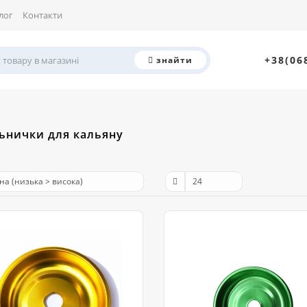
лог
Контакти
+38(06
знайти
ьнички для кальяну