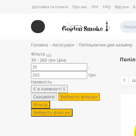
Доставка та оплата
Про нас
Опт
FAQ
Відгуки
Б
Головна
Аксесуари
Попільнички для кальяну
Фільтр
Попіл
39
-
260
грн
Ціна
-
грн
Наявність
Є в наявності
5
Скасувати
Виберіть фільтри
Фільтр
Виберіть фільтри