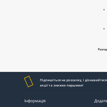
Розго
В інт
дизай
або т
Підпишіться на розсилку, і дізнавайтеся
Як 
акції та знижки першими!
При в
Якщо 
Інформація
Додат
гармо
погра