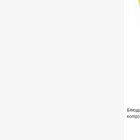
Блюдц
колір)