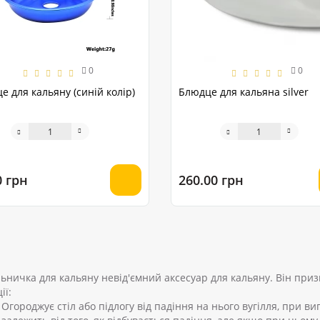
0
0
е для кальяну (синій колір)
Блюдце для кальяна silver
0 грн
260.00 грн
ьничка для кальяну невід'ємний аксесуар для кальяну. Він при
ії:
Огороджує стіл або підлогу від падіння на нього вугілля, при ви