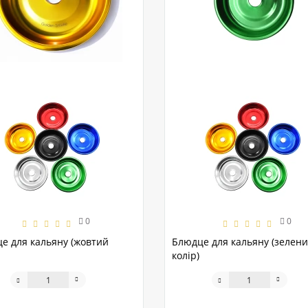
0
0
е для кальяну (жовтий
Блюдце для кальяну (зелен
колір)