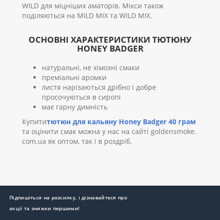
WILD для міцніших аматорів. Мікси також
поділяються на MILD MIX та WILD MIX.
ОСНОВНІ ХАРАКТЕРИСТИКИ ТЮТЮНУ
HONEY BADGER
натуральні, не хімозні смаки
преміальні аромки
листя нарізаються дрібно і добре
просочуються в сиропі
має гарну димність
Купити
тютюн для кальяну Honey Badger 40 грам
та оцінити смак можна у нас на сайті goldensmoke.
com.ua як оптом, так і в роздріб.
Підпишіться на розсилку, і дізнавайтеся про
акції та знижки першими!