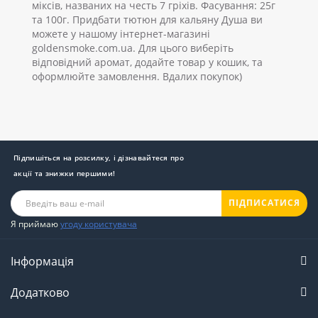
міксів, названих на честь 7 гріхів. Фасування: 25г
та 100г. Придбати тютюн для кальяну Душа ви
можете у нашому інтернет-магазині
goldensmoke.com.ua. Для цього виберіть
відповідний аромат, додайте товар у кошик, та
оформлюйте замовлення. Вдалих покупок)
Підпишіться на розсилку, і дізнавайтеся про
акції та знижки першими!
ПІДПИСАТИСЯ
Я приймаю
угоду користувача
Інформація
Додатково