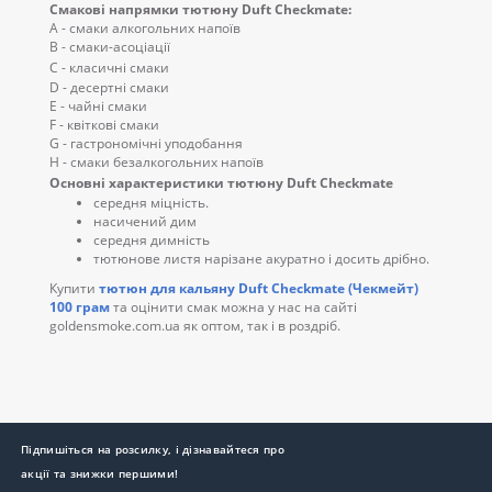
Смакові напрямки тютюну Duft Checkmate:
A - смаки алкогольних напоїв
B - смаки-асоціації
C - класичні смаки
D - десертні смаки
E - чайні смаки
F - квіткові смаки
G - гастрономічні уподобання
H - смаки безалкогольних напоїв
Основні характеристики тютюну Duft Checkmate
середня міцність.
насичений дим
середня димність
тютюнове листя нарізане акуратно і досить дрібно.
Купити
тютюн для кальяну Duft Checkmate (Чекмейт)
100 грам
та оцінити смак можна у нас на сайті
goldensmoke.com.ua як оптом, так і в роздріб.
Підпишіться на розсилку, і дізнавайтеся про
акції та знижки першими!