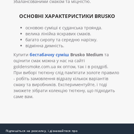
збалансованими смаком та міцністю.
ОСНОВНІ ХАРАКТЕРИСТИКИ BRUSKO
основою суміші є суданська троянда.
велика лінійка яскравих смаків.
багато сиропу та середню нарізку.
відмінна димність.
Купити
бестабачну суміш
Brusko Medium
та
оцінити смак можна у нас на сайті
goldensmoke.com.ua як оптом, так і в роздріб.
При виборі тютюну слід пам'ятати золоте правило
- робіть замовлення відразу кількох варіантів
смаку та виробників. Експериментуйте, і тоді
зможете зібрати колекцію тютюну, що підходить
саме вам.
Підпишіться на розсилку, і дізнавайтеся про