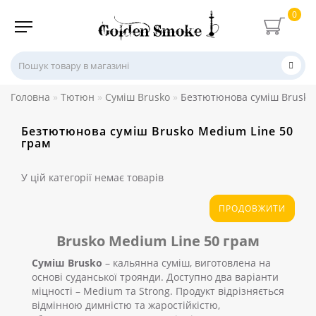
0
Головна
Тютюн
Суміш Brusko
Безтютюнова суміш Brusko
Безтютюнова суміш Brusko Medium Line 50
грам
У цій категорії немає товарів
ПРОДОВЖИТИ
Brusko Medium Line 50 грам
Суміш Brusko
– кальянна суміш, виготовлена ​​на
основі суданської троянди. Доступно два варіанти
міцності – Medium та Strong. Продукт відрізняється
відмінною димністю та жаростійкістю,