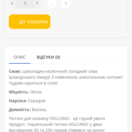
ДО КОШИКА
ОПИС
ВІДГУКИ (0)
Смак:
шоколадно-молочний солодкий смак
ірландського лікеру! З невеликою алкогольною ноткою!
Чудово куриться в соло!
Міцність:
Легка.
Нарізка:
Середня.
Димність:
Висока.
Тютюн для кальяну VOLCANO - це гідний уваги
продукт. Український тютюн VOLCANO у двох
фасуваннях 50 та 250 грамів з'явився на ринку