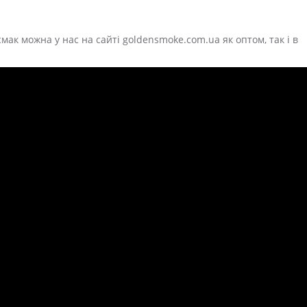
мак можна у нас на сайті goldensmoke.com.ua як оптом, так і в