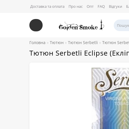
Доставка та оплата
Про нас
Опт
FAQ
Відгуки
Б
Головна
Тютюн
Тютюн Serbetli
Тютюн Serbet
Тютюн Serbetli Eclipse (Еклі