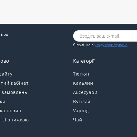
 про
Я приймаю
угоду користувача
ково
Категорії
сайту
Тютюн
тий кабінет
Кальяни
я замовлень
Аксесуари
ки
Вугілля
ка новин
Vaping
 зі знижкою
Чай