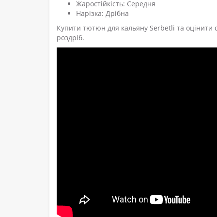
Жаростійкість: Середня
Нарізка: Дрібна
Купити тютюн для кальяну Serbetli та оцінити с
роздріб.