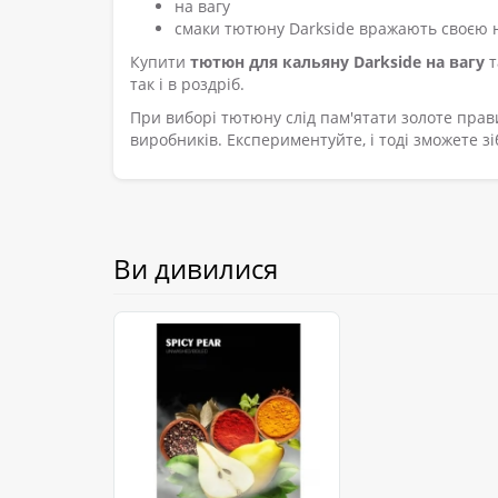
на вагу
смаки тютюну Darkside вражають своєю
Купити
тютюн для кальяну Darkside на вагу
т
так і в роздріб.
При виборі тютюну слід пам'ятати золоте прави
виробників. Експериментуйте, і тоді зможете з
Ви дивилися