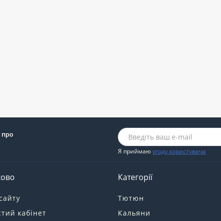
 про
Я приймаю
угоду користувача
ково
Категорії
сайту
Тютюн
тий кабінет
Кальяни