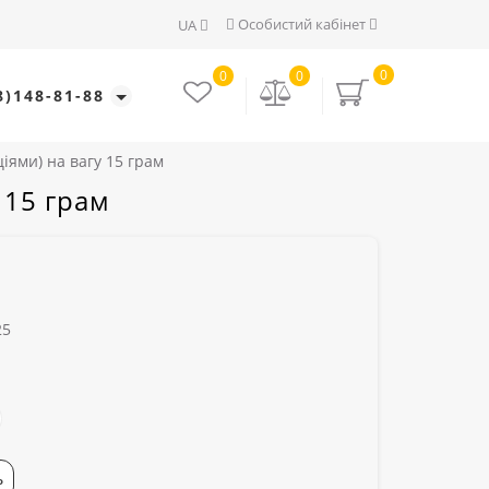
Особистий кабінет
UA
0
0
0
8)148-81-88
ціями) на вагу 15 грам
 15 грам
25
Ь