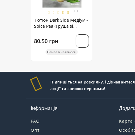
0
Тютюн Dark Side Медіум -
Spice Pea (Груша зі
Спеціями) на вагу 15 грам
80.50 грн
Немає в наявності
Підпишіться на розсилку, і дізнавайтеся
акції та знижки першими!
Інформація
Додат
FAQ
Карта 
Опт
Особис