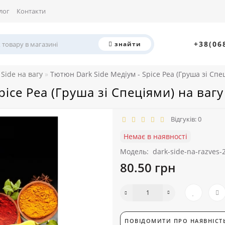
лог
Контакти
+38(06
знайти
Side на вагу
Тютюн Dark Side Медіум - Spice Pea (Груша зі Спе
ice Pea (Груша зі Спеціями) на вагу
Відгуків: 0
Немає в наявності
Модель:
dark-side-na-razves-
80.50 грн
ПОВІДОМИТИ ПРО НАЯВНІСТ