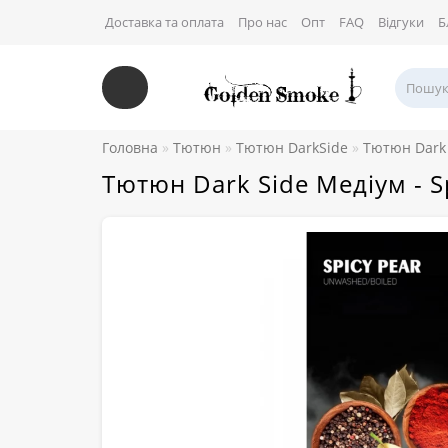
Доставка та оплата
Про нас
Опт
FAQ
Відгуки
Б
Головна
Тютюн
Тютюн DarkSide
Тютюн Dark 
Тютюн Dark Side Медіум - Sp