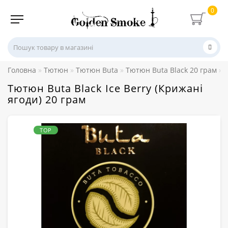
0
Головна
Тютюн
Тютюн Buta
Тютюн Buta Black 20 грам
Тютюн Buta Black Ice Berry (Крижані
ягоди) 20 грам
TOP