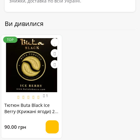
знижки, доставка по всій Україні.
Ви дивилися
TOP
1
Тютюн Buta Black Ice
Berry (Крижані ягоди) 20
грам
90.00 грн