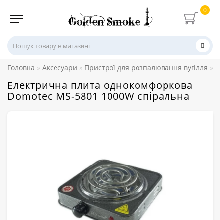
0
Головна
Аксесуари
Пристрої для розпалювання вугілля
Е
Електрична плита однокомфоркова
Domotec MS-5801 1000W спіральна