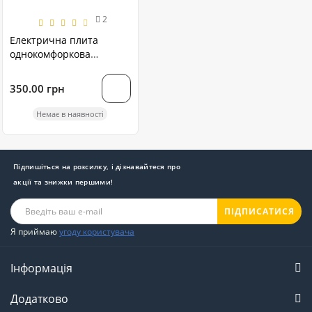
2
Електрична плита
однокомфоркова
Domotec MS-5801 1000W
спіральна
350.00 грн
Немає в наявності
Підпишіться на розсилку, і дізнавайтеся про
акції та знижки першими!
ПІДПИСАТИСЯ
Я приймаю
угоду користувача
Інформація
Додатково