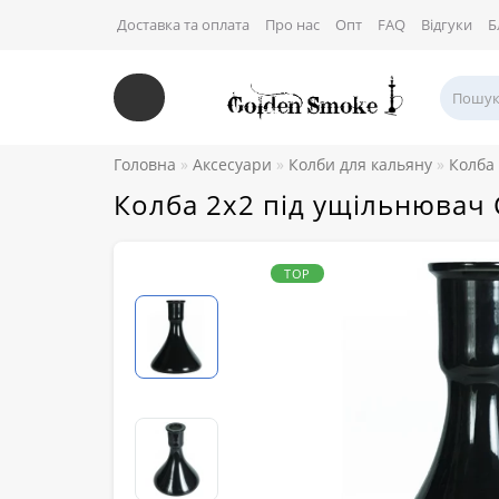
Доставка та оплата
Про нас
Опт
FAQ
Відгуки
Б
Головна
Аксесуари
Колби для кальяну
Колба
Колба 2х2 під ущільнювач 
TOP