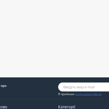
 про
Я приймаю
угоду користувача
ково
Категорії