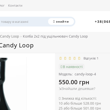
лог
Контакти
+38(06
знайти
 Candy Loop
Колба 2х2 під ущільнювач Candy Loop
Candy Loop
Відгуків: 1
В наявності
Модель:
candy-loop-4
550.00 грн
⇲Знайшли дешевше?
Знижка від кількості:
10 або більше 528.00 грн
25 або більше 501.00 грн