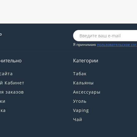
о
Я принимаю
пользовательское со
нительно
Категории
сайта
Табак
й Кабинет
Кальяны
я заказов
Аксессуары
ки
Уголь
лка
Vaping
Чай