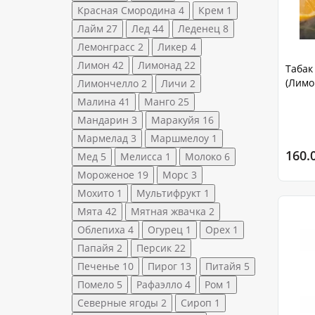
Красная Смородина
4
Крем
1
Лайм
27
Лед
44
Леденец
8
Лемонграсс
2
Ликер
4
Лимон
42
Лимонад
22
Табак 
(Лимо
Лимончелло
2
Личи
2
Малина
41
Манго
25
Мандарин
3
Маракуйя
16
Мармелад
3
Маршмелоу
1
160.
Мед
5
Мелисса
1
Молоко
6
Мороженое
19
Морс
3
Мохито
1
Мультифрукт
1
Мята
42
Мятная жвачка
2
Облепиха
4
Огурец
1
Орех
1
Папайя
2
Персик
22
Печенье
10
Пирог
13
Питайя
5
Помело
5
Рафаэлло
4
Ром
1
Северные ягоды
2
Сироп
1