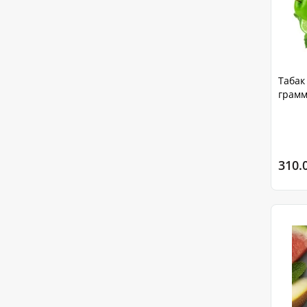
Табак
грам
310.