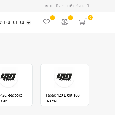
Личный кабинет
RU
0
0
0
8)148-81-88
 420, фасовка
Табак 420 Light 100
рамм
грамм