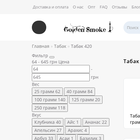
Доставка и оплата
О нас
Опт
FAQ
Отзывы
Бло
Главная
Табак
Табак 420
Фильтр
Табак
64
-
645
грн
Цена
-
грн
Вес
25 грамм
62
40 грамм
84
100 грамм
140
125 грамм
20
250 грамм
118
Вкус
Таба
Клубника
40
Айс
1
Ананас
22
гра
Апельсин
27
Арахис
4
Арбуз
33
Асаи
1
Базилик
3