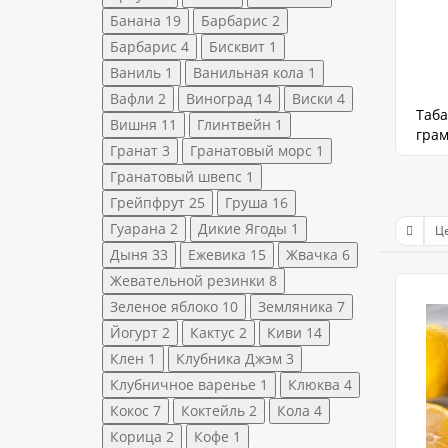
Банана
19
Барбарис
2
Барбарис
4
Бисквит
1
Ваниль
1
Ванильная кола
1
Вафли
2
Виноград
14
Виски
4
Таба
Вишня
11
Глинтвейн
1
гра
Гранат
3
Гранатовый морс
1
Гранатовый швепс
1
Грейпфрут
25
Груша
16
Гуарана
2
Дикие Ягоды
1
Дыня
33
Ежевика
15
Жвачка
6
Жевательной резинки
8
Зеленое яблоко
10
Земляника
7
Йогурт
2
Кактус
2
Киви
14
Клен
1
Клубника Джэм
3
Клубничное варенье
1
Клюква
4
Кокос
7
Коктейль
2
Кола
4
Корица
2
Кофе
1