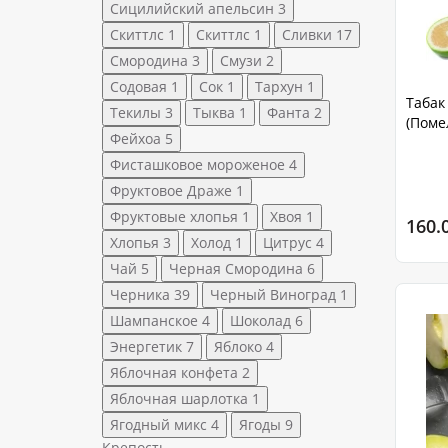
Сицилийский апельсин
3
Скиттлс
1
Скиттлс
1
Сливки
17
Смородина
3
Смузи
2
Содовая
1
Сок
1
Тархун
1
Табак 
Текилы
3
Тыква
1
Фанта
2
(Поме
Фейхоа
5
Фисташковое мороженое
4
Фруктовое Драже
1
Фруктовые хлопья
1
Хвоя
1
160.
Хлопья
3
Холод
1
Цитрус
4
Чай
5
Черная Смородина
6
Черника
39
Черный Виноград
1
Шампанское
4
Шоколад
6
Энергетик
7
Яблоко
4
Яблочная конфета
2
Яблочная шарлотка
1
Ягодный микс
4
Ягоды
9
Крепость