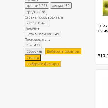
крепкий
228
легкая
159
средняя
38
Страна производитель
Украина
425
Табак 
Наличие
грам
Есть в наличии
149
Производитель
4:20
423
Сбросить
Выберите фильтры
310.
Фильтр
Выберите фильтры