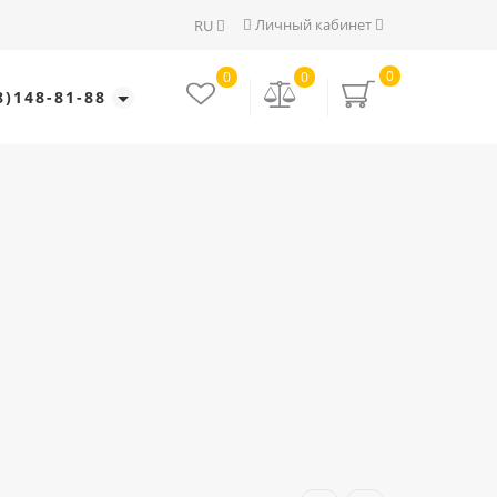
Личный кабинет
RU
0
0
0
8)148-81-88