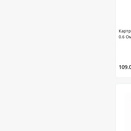
Картр
0.6 О
109.