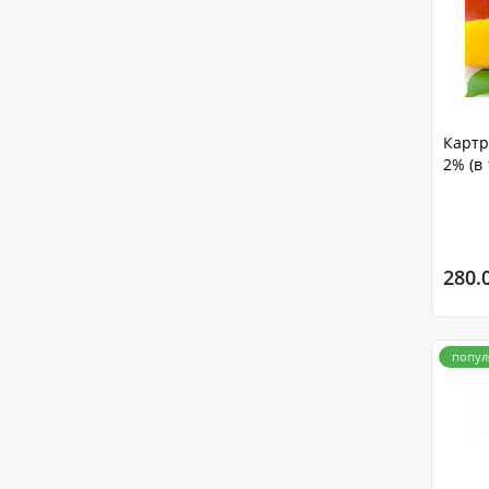
Картр
2% (в
280.
попул