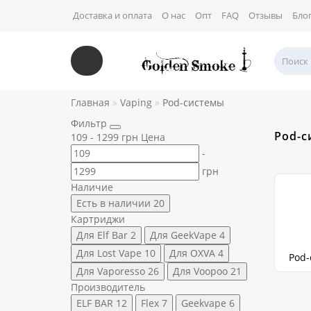
Доставка и оплата
О нас
Опт
FAQ
Отзывы
Бло
Главная
Vaping
Pod-системы
Фильтр
Pod-с
109
-
1299
грн
Цена
-
грн
Наличие
Есть в наличии
20
Картриджи
Для Elf Bar
2
Для GeekVape
4
Для Lost Vape
10
Для OXVA
4
Pod-
Для Vaporesso
26
Для Voopoo
21
Производитель
ELF BAR
12
Flex
7
Geekvape
6