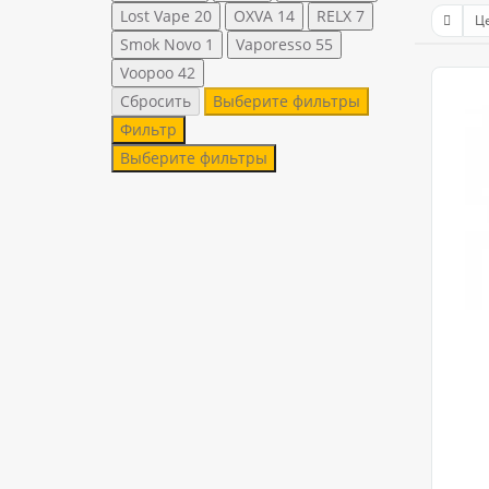
Lost Vape
20
OXVA
14
RELX
7
Smok Novo
1
Vaporesso
55
Voopoo
42
Сбросить
Выберите фильтры
Фильтр
Выберите фильтры