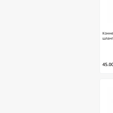
Конне
шланг
45.0