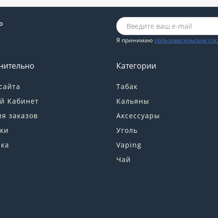
о
Я принимаю
пользовательское со
нительно
Категории
сайта
Табак
й Кабинет
Кальяны
я заказов
Аксессуары
ки
Уголь
лка
Vaping
Чай