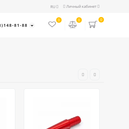
Личный кабинет
RU
0
0
0
8)148-81-88