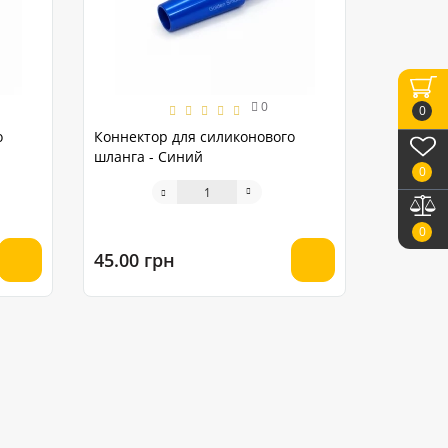
0
0
о
Коннектор для силиконового
шланга - Синий
0
0
45.00 грн