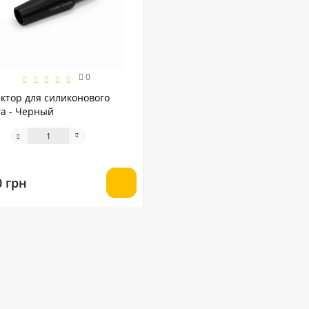
0
ктор для силиконового
а - Черный
0 грн