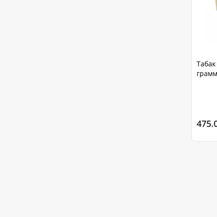
Табак 
грам
475.