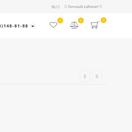
Личный кабинет
RU
0
0
0
8)148-81-88