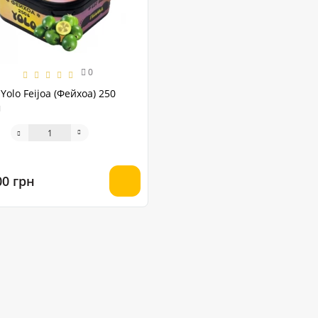
0
Yolo Feijoa (Фейхоа) 250
м
00 грн