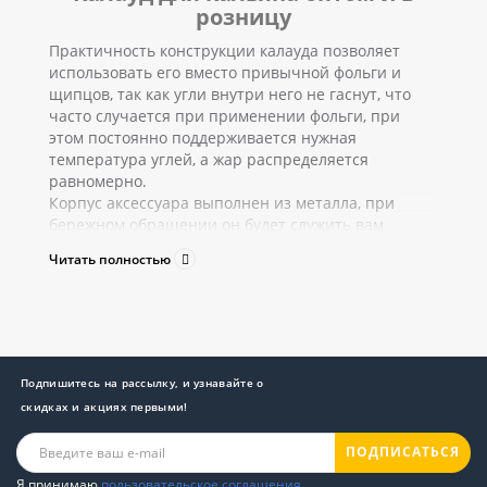
розницу
Практичность конструкции калауда позволяет
использовать его вместо привычной фольги и
щипцов, так как угли внутри него не гаснут, что
часто случается при применении фольги, при
этом постоянно поддерживается нужная
температура углей, а жар распределяется
равномерно.
Корпус аксессуара выполнен из металла, при
бережном обращении он будет служить вам
долгие годы.
Читать полностью
Плюсы и минусы калауда
Преимущества калауда:
удобная конструкция, позволяющая
отказаться от фольги и щипцов при
Подпишитесь на рассылку, и узнавайте о
использовании кальяна;
скидках и акциях первыми!
при использовании калауда табак горит
гораздо дольше и при этом не горчит по
ПОДПИСАТЬСЯ
вкусу;
благодаря закрытой конструкции аксессуара
Я принимаю
пользовательское соглашения