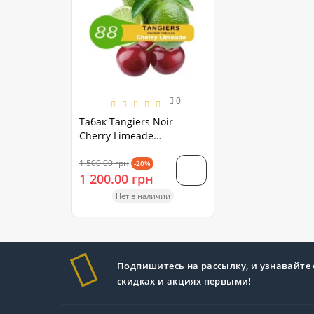
0
Табак Tangiers Noir
Cherry Limeade
(Вишневый Лимонад) 250
грамм
1 500.00 грн
-20%
1 200.00 грн
Нет в наличии
Подпишитесь на рассылку, и узнавайте 
скидках и акциях первыми!