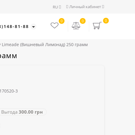
Личный кабинет
RU
0
0
0
8)148-81-88
ry Limeade (Вишневый Лимонад) 250 грамм
грамм
170520-3
Выгода
300.00 грн