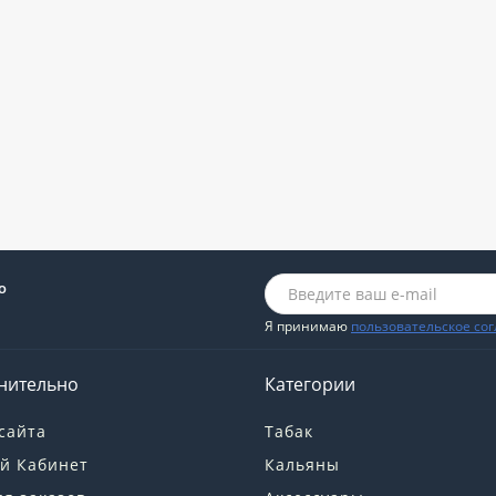
о
Я принимаю
пользовательское со
нительно
Категории
сайта
Табак
й Кабинет
Кальяны