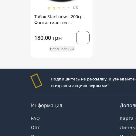
0
Табак Start now - 200гр -
Фантастическое
затмение
180.00 грн
Нет в наличии
Подпишитесь на рассылку, и узнавайте 
скидках и акциях первыми!
Информация
Допол
FAQ
Карта 
Опт
Личны