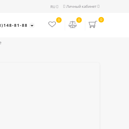
Личный кабинет
RU
0
0
0
8)148-81-88
е