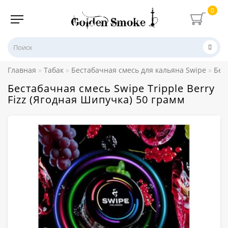
0
Главная
Табак
Бестабачная смесь для кальяна Swipe
Бес
Бестабачная смесь Swipe Tripple Berry
Fizz (Ягодная Шипучка) 50 грамм