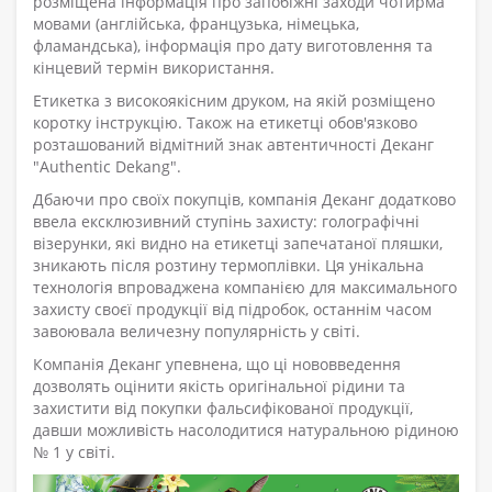
розміщена інформація про запобіжні заходи чотирма
мовами (англійська, французька, німецька,
фламандська), інформація про дату виготовлення та
кінцевий термін використання.
Етикетка з високоякісним друком, на якій розміщено
коротку інструкцію. Також на етикетці обов'язково
розташований відмітний знак автентичності Деканг
"Authentic Dekang".
Дбаючи про своїх покупців, компанія Деканг додатково
ввела ексклюзивний ступінь захисту: голографічні
візерунки, які видно на етикетці запечатаної пляшки,
зникають після розтину термоплівки. Ця унікальна
технологія впроваджена компанією для максимального
захисту своєї продукції від підробок, останнім часом
завоювала величезну популярність у світі.
Компанія Деканг упевнена, що ці нововведення
дозволять оцінити якість оригінальної рідини та
захистити від покупки фальсифікованої продукції,
давши можливість насолодитися натуральною рідиною
№ 1 у світі.