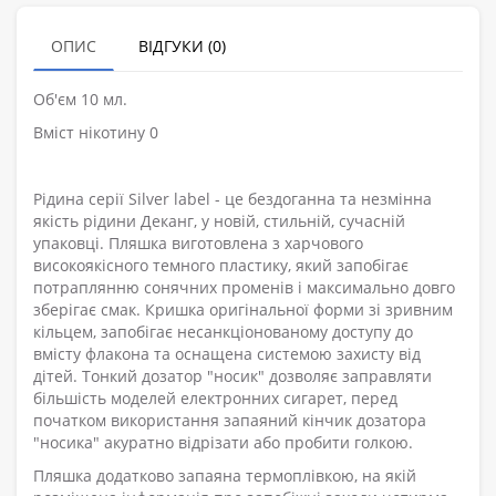
ОПИС
ВІДГУКИ (0)
Об'єм 10 мл.
Вміст нікотину 0
Рідина серії Silver label - це бездоганна та незмінна
якість рідини Деканг, у новій, стильній, сучасній
упаковці. Пляшка виготовлена з харчового
високоякісного темного пластику, який запобігає
потраплянню сонячних променів і максимально довго
зберігає смак. Кришка оригінальної форми зі зривним
кільцем, запобігає несанкціонованому доступу до
вмісту флакона та оснащена системою захисту від
дітей. Тонкий дозатор "носик" дозволяє заправляти
більшість моделей електронних сигарет, перед
початком використання запаяний кінчик дозатора
"носика" акуратно відрізати або пробити голкою.
Пляшка додатково запаяна термоплівкою, на якій