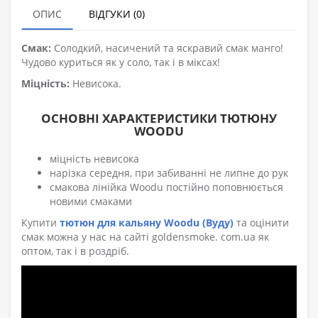
ОПИС
ВІДГУКИ (0)
Смак:
Солодкий, насичений та яскравий смак манго!
Чудово куриться як у соло, так і в міксах!
Міцність:
Невисока.
ОСНОВНІ ХАРАКТЕРИСТИКИ ТЮТЮНУ
WOODU
міцність невисока
нарізка середня, при забиванні не липне до рук
смакова лінійка Woodu постійно поповнюється
новими смаками
Купити
тютюн для кальяну Woodu (Вуду)
та оцінити
смак можна у нас на сайті goldensmoke. com.ua як
оптом, так і в роздріб.