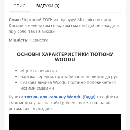
ОПИС
ВІДГУКИ (0)
Смак:
Черговий ТОПчик від вуду! Мікс лісових ягід.
Кислий з невеликим солодким смаком! Добре заходить
як у соло, так і в міксах!
Міцність:
Невисока.
ОСНОВНІ ХАРАКТЕРИСТИКИ ТЮТЮНУ
WOODU
міцність невисока
нарізка середня, при забиванні не липне до рук
смакова лінійка Woodu постійно поповнюється
новими смаками
Купити
тютюн для кальяну Woodu (Вуду)
та оцінити
смак можна у нас на сайті goldensmoke. com.ua як
оптом, так і в роздріб.