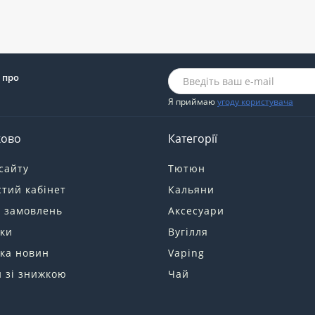
 про
Я приймаю
угоду користувача
ково
Категорії
сайту
Тютюн
тий кабінет
Кальяни
я замовлень
Аксесуари
ки
Вугілля
ка новин
Vaping
 зі знижкою
Чай