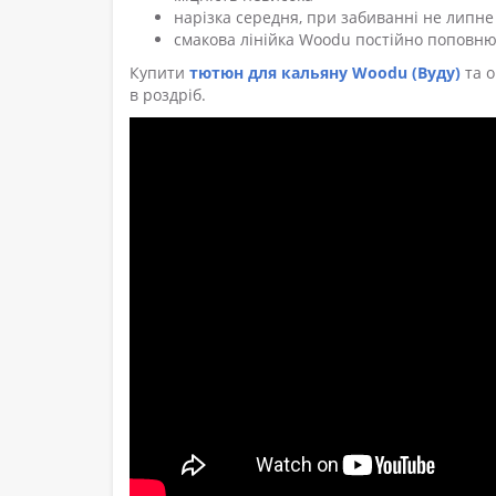
нарізка середня, при забиванні не липне
смакова лінійка Woodu постійно поповн
Купити
тютюн для кальяну Woodu (Вуду)
та о
в роздріб.