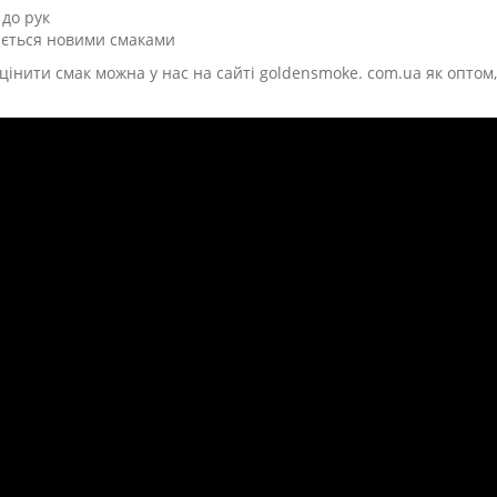
 до рук
юється новими смаками
цінити смак можна у нас на сайті goldensmoke. com.ua як оптом, 