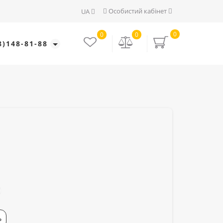
Особистий кабінет
UA
0
0
0
8)148-81-88
Ь