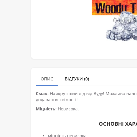
ОПИС
ВІДГУКИ (0)
Смак:
Найкрутіший лід від Вуду! Можливо навіт
додавання свіжості!
Міцність:
Невисока.
ОСНОВНІ ХА
міцність невисока