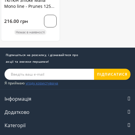
Тютюн Smoke Mafia
Mono line - Prunes 125
грам
216.00 грн
Немає в наявності
Підпишіться на розсилку, і дізнавайтеся про
акції та знижки першими!
ПІДПИСАТИСЯ
Я приймаю
угоду користувача
Інформація
Додатково
Категорії