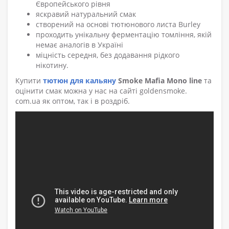
Європейського рівня
яскравий натуральний смак
створений на основі тютюнового листа Burley
проходить унікальну ферментацію томління, якій
немає аналогів в Україні
міцність середня, без додавання рідкого
нікотину.
Купити
тютюн для кальяну
Smoke Mafia Mono line
та
оцінити смак можна у нас на сайті goldensmoke.
com.ua як оптом, так і в роздріб.