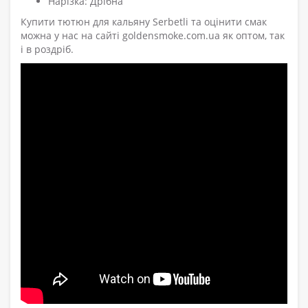
Нарізка: Дрібна
Купити тютюн для кальяну Serbetli та оцінити смак
можна у нас на сайті goldensmoke.com.ua як оптом, так
і в роздріб.