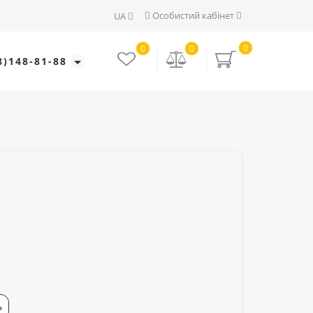
Особистий кабінет
UA
0
0
0
8)148-81-88
Ь