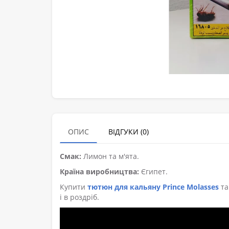
ОПИС
ВІДГУКИ (0)
Смак:
Лимон та м'ята.
Країна виробництва:
Єгипет.
Купити
тютюн для кальяну Prince Molasses
та
і в роздріб.