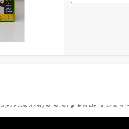
 оцінити смак можна у нас на сайті goldensmoke.com.ua як оптом