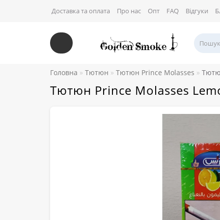
Доставка та оплата
Про нас
Опт
FAQ
Відгуки
Б
Головна
Тютюн
Тютюн Prince Molasses
Тютюн
Тютюн Prince Molasses Lemo