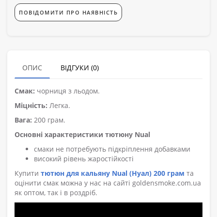
ПОВІДОМИТИ ПРО НАЯВНІСТЬ
ОПИС
ВІДГУКИ (0)
Смак:
чорниця з льодом.
Міцність:
Легка.
Вага:
200 грам.
Основні характеристики тютюну Nual
смаки не потребують підкріплення добавками
високий рівень жаростійкості
Купити
тютюн для кальяну Nual (Нуал) 200 грам
та
оцінити смак можна у нас на сайті goldensmoke.com.ua
як оптом, так і в роздріб.