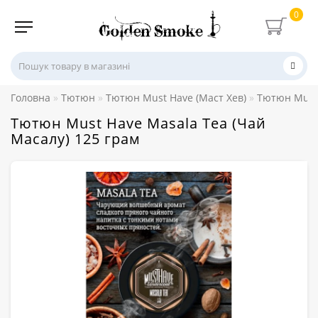
0
Головна
Тютюн
Тютюн Must Have (Маст Хев)
Тютюн Must 
Тютюн Must Have Masala Tea (Чай
Масалу) 125 грам