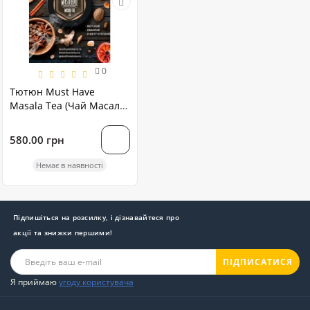
0
Тютюн Must Have
Masala Tea (Чай Масалу)
125 грам
580.00 грн
Немає в наявності
Підпишіться на розсилку, і дізнавайтеся про
акції та знижки першими!
ПІДПИСАТИСЯ
Я приймаю
угоду користувача