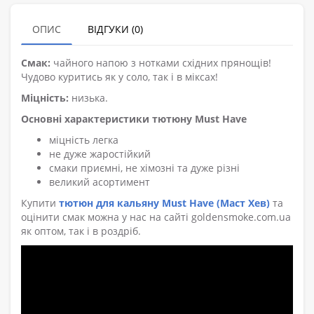
ОПИС
ВІДГУКИ (0)
Смак:
чайного напою з нотками східних прянощів!
Чудово куритись як у соло, так і в міксах!
Міцність:
низька.
Основні характеристики тютюну Must Have
міцність легка
не дуже жаростійкий
смаки приємні, не хімозні та дуже різні
великий асортимент
Купити
тютюн для кальяну Must Have (Маст Хев)
та
оцінити смак можна у нас на сайті goldensmoke.com.ua
як оптом, так і в роздріб.