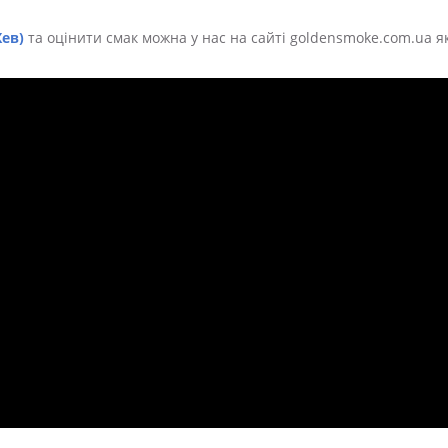
Хев)
та оцінити смак можна у нас на сайті goldensmoke.com.ua я