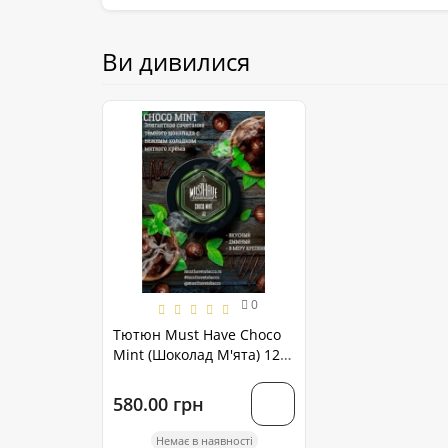
Ви дивилися
0
Тютюн Must Have Choco
Mint (Шоколад М'ята) 125
грам
580.00 грн
Немає в наявності