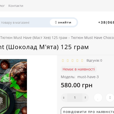
лог
Контакти
+38(06
знайти
Тютюн Must Have (Маст Хев) 125 грам
Тютюн Must Have Choco 
t (Шоколад М'ята) 125 грам
Відгуків: 0
Немає в наявності
Модель:
must-have-3
580.00 грн
ПОВІДОМИТИ ПРО НАЯВНІСТ