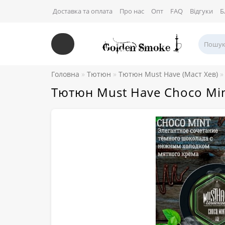
Доставка та оплата
Про нас
Опт
FAQ
Відгуки
Б
Головна
Тютюн
Тютюн Must Have (Маст Хев)
Тютюн Must Have Choco Min