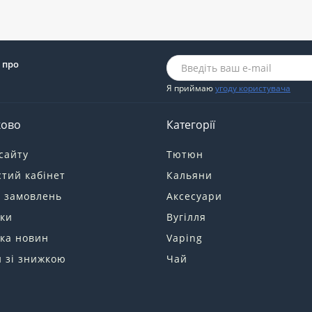
 про
Я приймаю
угоду користувача
ково
Категорії
сайту
Тютюн
тий кабінет
Кальяни
я замовлень
Аксесуари
ки
Вугілля
ка новин
Vaping
 зі знижкою
Чай