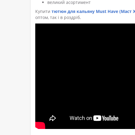
великий асортимент
Купити
тютюн для кальяну Must Have (Маст 
оптом, так і в роздріб.