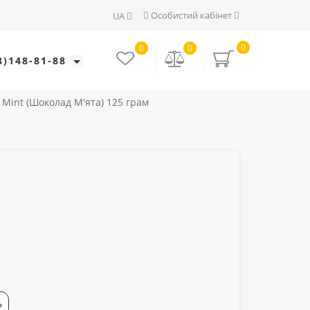
Особистий кабінет
UA
0
0
0
8)148-81-88
Mint (Шоколад М'ята) 125 грам
Ь