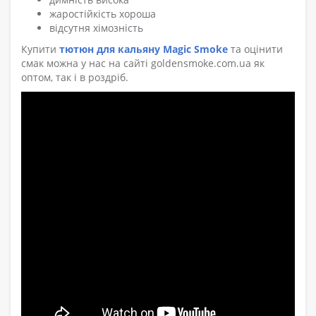
жаростійкість хороша
відсутня хімозність
Купити
тютюн для кальяну Magic Smoke
та оцінити
смак можна у нас на сайті goldensmoke.com.ua як
оптом, так і в роздріб.