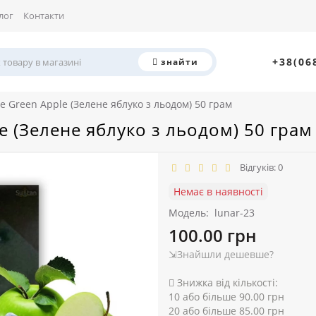
лог
Контакти
+38(06
знайти
e Green Apple (Зелене яблуко з льодом) 50 грам
e (Зелене яблуко з льодом) 50 грам
Відгуків: 0
Немає в наявності
Модель:
lunar-23
100.00 грн
⇲Знайшли дешевше?
Знижка від кількості:
10 або більше 90.00 грн
20 або більше 85.00 грн