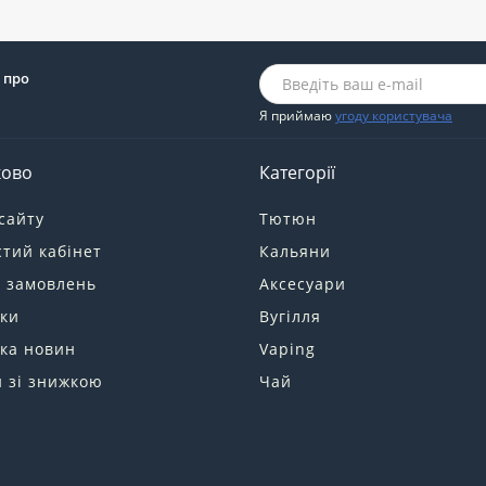
 про
Я приймаю
угоду користувача
ково
Категорії
сайту
Тютюн
тий кабінет
Кальяни
я замовлень
Аксесуари
ки
Вугілля
ка новин
Vaping
 зі знижкою
Чай