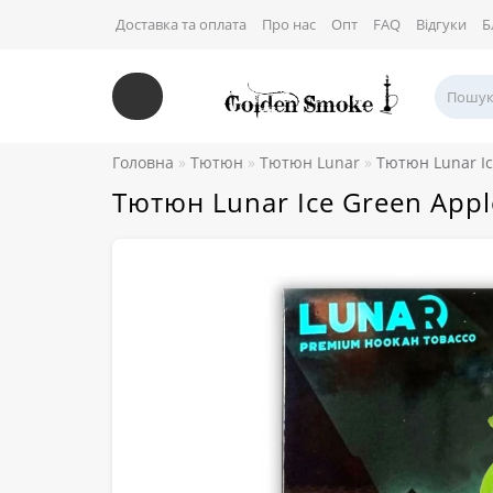
Доставка та оплата
Про нас
Опт
FAQ
Відгуки
Б
Головна
Тютюн
Тютюн Lunar
Тютюн Lunar Ic
Тютюн Lunar Ice Green Appl