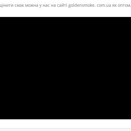
цінити смак можна у нас на сайті goldensmoke. com.ua як оптом, 