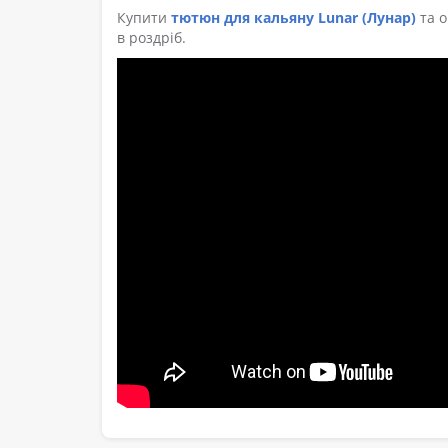
Купити
тютюн для кальяну Lunar (Лунар)
та о
в роздріб.