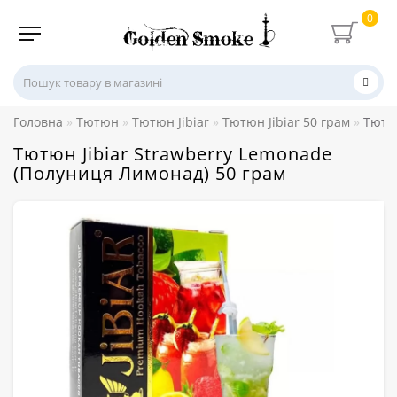
0
Головна
Тютюн
Тютюн Jibiar
Тютюн Jibiar 50 грам
Тютюн
Тютюн Jibiar Strawberry Lemonade
(Полуниця Лимонад) 50 грам