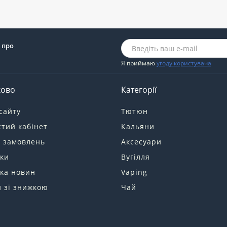
 про
Я приймаю
угоду користувача
ково
Категорії
сайту
Тютюн
тий кабінет
Кальяни
я замовлень
Аксесуари
ки
Вугілля
ка новин
Vaping
 зі знижкою
Чай