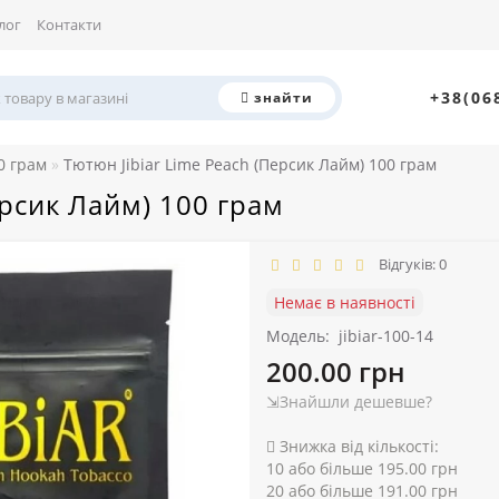
лог
Контакти
+38(06
знайти
0 грам
Тютюн Jibiar Lime Peach (Персик Лайм) 100 грам
ерсик Лайм) 100 грам
Відгуків: 0
Немає в наявності
Модель:
jibiar-100-14
200.00 грн
⇲Знайшли дешевше?
Знижка від кількості:
10 або більше 195.00 грн
20 або більше 191.00 грн