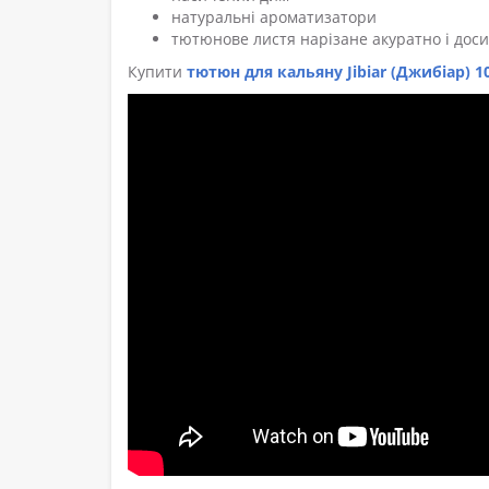
натуральні ароматизатори
тютюнове листя нарізане акуратно і доси
Купити
тютюн для кальяну Jibiar (Джибіар) 1