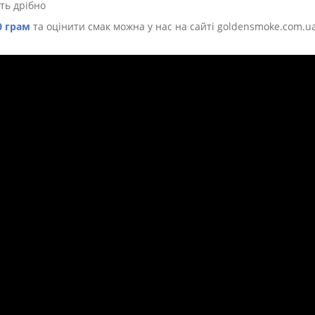
ть дрібно
0 грам
та оцінити смак можна у нас на сайті goldensmoke.com.ua