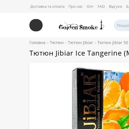
Доставка та оплата
Про нас
Опт
FAQ
Відгуки
Б
Головна
Тютюн
Тютюн Jibiar
Тютюн Jibiar 50
Тютюн Jibiar Ice Tangerine 