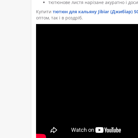
тютюнове листя нарізане акуратно і доси
Купити
тютюн для кальяну Jibiar (Джибіар) 5
оптом, так і в роздріб.