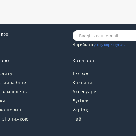
 про
Я приймаю
угоду користувача
ково
Категорії
сайту
Тютюн
тий кабінет
Кальяни
я замовлень
Аксесуари
ки
Вугілля
ка новин
Vaping
 зі знижкою
Чай