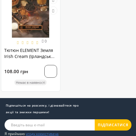
0
Тютюн ELEMENT Земля
Irish Cream (Ірландський
крем) на вагу
108.00 грн
Немає в наявності
Підпишіться на розсилку, і дізнавайтеся про
акції та знижки першими!
ПІДПИСАТИСЯ
Я приймаю
угоду користувача