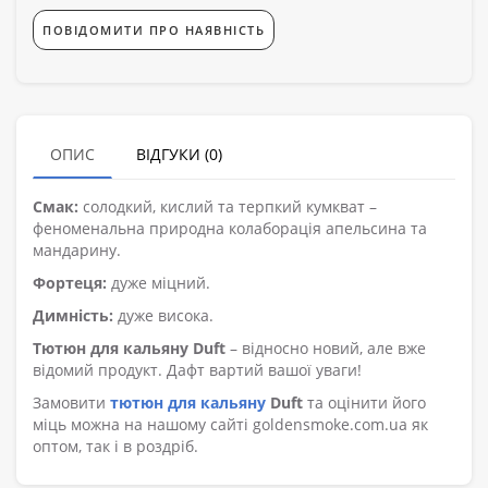
ПОВІДОМИТИ ПРО НАЯВНІСТЬ
ОПИС
ВІДГУКИ (0)
Смак:
солодкий, кислий та терпкий кумкват –
феноменальна природна колаборація апельсина та
мандарину.⁣⁣
Фортеця:
дуже міцний.
Димність:
дуже висока.
Тютюн для кальяну Duft
– відносно новий, але вже
відомий продукт. Дафт вартий вашої уваги!
Замовити
тютюн для кальяну
Duft
та оцінити його
міць можна на нашому сайті goldensmoke.com.ua як
оптом, так і в роздріб.