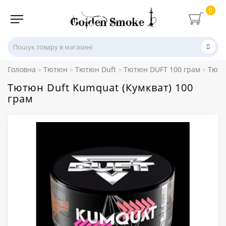
0
Головна
Тютюн
Тютюн Duft
Тютюн DUFT 100 грам
Тютю
Тютюн Duft Kumquat (Кумкват) 100
грам