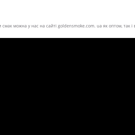
 смак можна у нас на сайті goldensmoke.com. ua як оптом, так і 