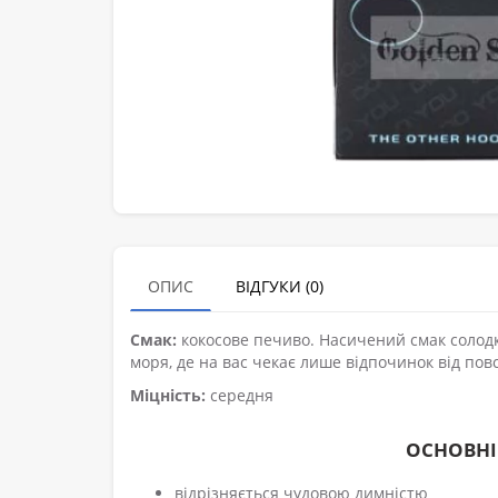
ОПИС
ВІДГУКИ (0)
Смак:
кокосове печиво. Насичений смак солод
моря, де на вас чекає лише відпочинок від пов
Міцність:
середня
ОСНОВНІ
відрізняється чудовою димністю