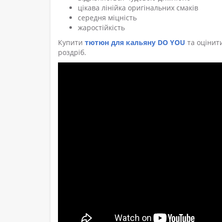
цікава лінійка оригінальних смаків
середня міцність
жаростійкість
Купити
тютюн для кальяну DO YOU
та оцінити
роздріб.