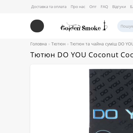
Доставка та оплата
Про нас
Опт
FAQ
Відгуки
Б
Головна
Тютюн
Тютюн та чайна суміш DO YO
Тютюн DO YOU Coconut Cook