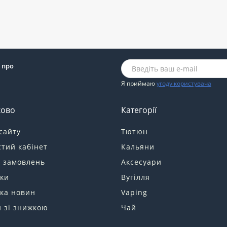
 про
Я приймаю
угоду користувача
ково
Категорії
сайту
Тютюн
тий кабінет
Кальяни
я замовлень
Аксесуари
ки
Вугілля
ка новин
Vaping
 зі знижкою
Чай