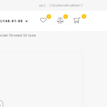
Особистий кабінет
UA
0
0
0
8)148-81-88
сове Печиво) 50 грам
Ь