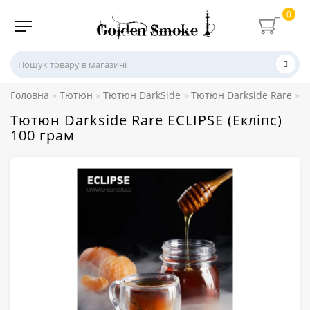
0
Головна
Тютюн
Тютюн DarkSide
Тютюн Darkside Rare
Т
Тютюн Darkside Rare ECLIPSE (Екліпс)
100 грам