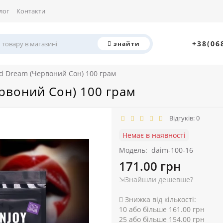
лог
Контакти
+38(06
знайти
 Dream (Червоний Сон) 100 грам
рвоний Сон) 100 грам
Відгуків: 0
Немає в наявності
Модель:
daim-100-16
171.00 грн
⇲Знайшли дешевше?
Знижка від кількості:
10 або більше 161.00 грн
25 або більше 154.00 грн