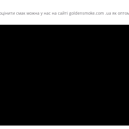
оцінити смак можна у нас на сайті goldensmoke.com .ua як оптом