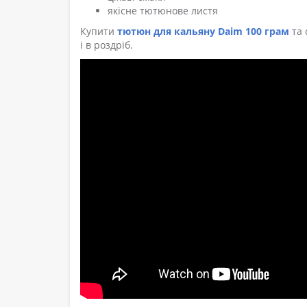
якісне тютюнове листя
Купити
тютюн для кальяну Daim 100 грам
та 
і в роздріб.