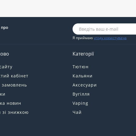
 про
Я приймаю
угоду користувача
ково
Категорії
сайту
Тютюн
тий кабінет
Кальяни
я замовлень
Аксесуари
ки
Вугілля
ка новин
Vaping
 зі знижкою
Чай