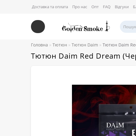
Доставка та оплата
Про нас
Опт
FAQ
Відгуки
Б
Головна
Тютюн
Тютюн Daim
Тютюн Daim Red
Тютюн Daim Red Dream (Че