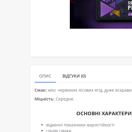
ОПИС
ВІДГУКИ (0)
Смак:
мікс червоних лісових ягід, дуже яскрав
Міцність:
Середня.
ОСНОВНІ ХАРАКТЕРИ
відмінні показники жаростійкості
цікаві смаки