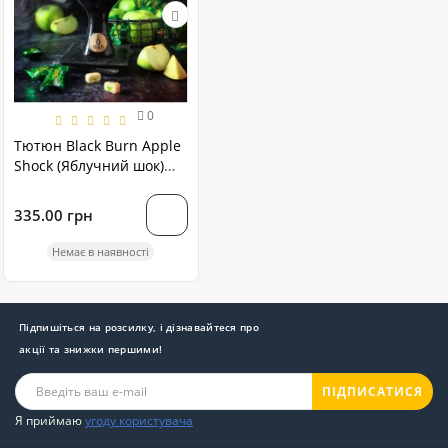
0
Тютюн Black Burn Apple
Shock (Яблучний шок)
100 грам
335.00 грн
Немає в наявності
Підпишіться на розсилку, і дізнавайтеся про
акції та знижки першими!
ПІДПИСАТИСЯ
Я приймаю
угоду користувача