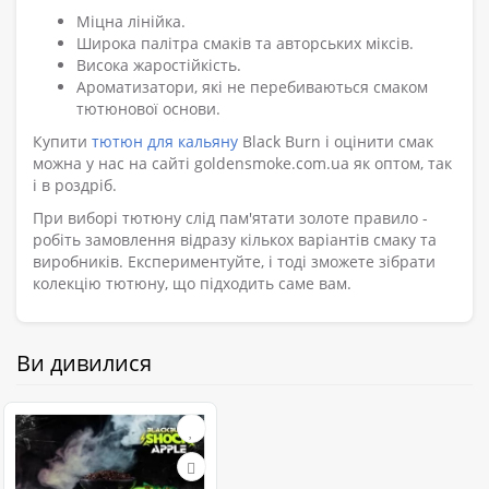
Міцна лінійка.
Широка палітра смаків та авторських міксів.
Висока жаростійкість.
Ароматизатори, які не перебиваються смаком
тютюнової основи.
Купити
тютюн для кальяну
Black Burn і оцінити смак
можна у нас на сайті goldensmoke.com.ua як оптом, так
і в роздріб.
При виборі тютюну слід пам'ятати золоте правило -
робіть замовлення відразу кількох варіантів смаку та
виробників. Експериментуйте, і тоді зможете зібрати
колекцію тютюну, що підходить саме вам.
Ви дивилися