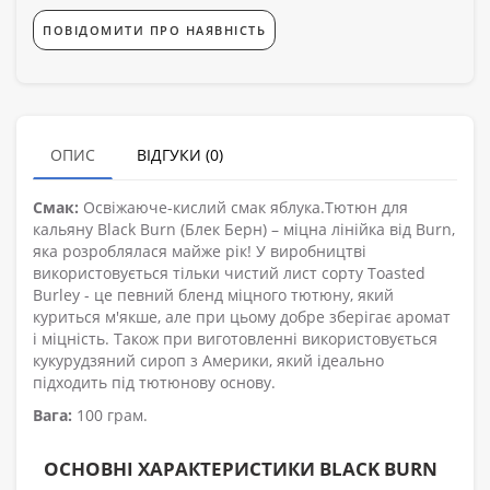
ПОВІДОМИТИ ПРО НАЯВНІСТЬ
ОПИС
ВІДГУКИ (0)
Смак:
Освіжаюче-кислий смак яблука.Тютюн для
кальяну Black Burn (Блек Берн) – міцна лінійка від Burn,
яка розроблялася майже рік! У виробництві
використовується тільки чистий лист сорту Toasted
Burley - це певний бленд міцного тютюну, який
куриться м'якше, але при цьому добре зберігає аромат
і міцність. Також при виготовленні використовується
кукурудзяний сироп з Америки, який ідеально
підходить під тютюнову основу.
Вага:
100 грам.
ОСНОВНІ ХАРАКТЕРИСТИКИ BLACK BURN