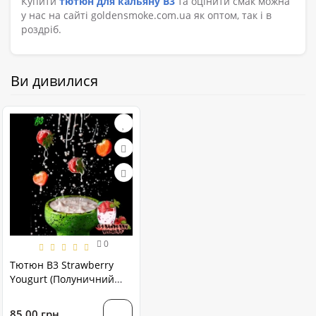
Купити
тютюн для кальяну B3
та оцінити смак можна
у нас на сайті goldensmoke.com.ua як оптом, так і в
роздріб.
Ви дивилися
0
Тютюн B3 Strawberry
Yougurt (Полуничний
Йогурт) 50 грам
85.00 грн