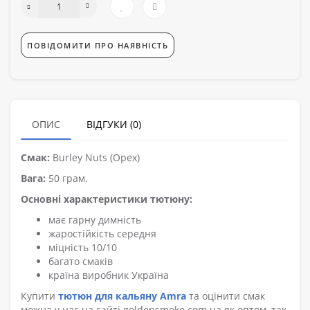
ПОВІДОМИТИ ПРО НАЯВНІСТЬ
ОПИС
ВІДГУКИ (0)
Смак:
Burley Nuts (Орех)
Вага:
50 грам.
Основні характеристики тютюну:
має гарну димність
жаростійкість середня
міцність 10/10
багато смаків
країна виробник Україна
Купити
тютюн для кальяну Amra
та оцінити смак
можна у нас на сайті goldensmoke.com.ua як оптом, так