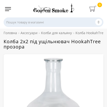
0
Головна
Аксесуари
Колби для кальяну
Колба HookahTree
Колба 2х2 під ущільнювач HookahTree
прозора