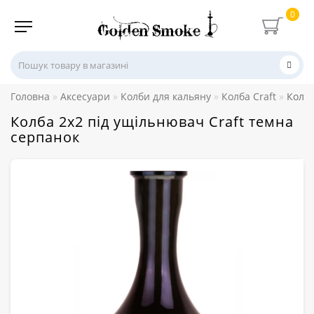
0
Головна
Аксесуари
Колби для кальяну
Колба Craft
Колба
Колба 2х2 під ущільнювач Craft темна
серпанок